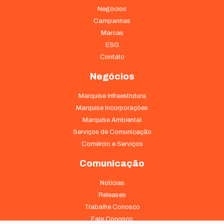
funcionalidades
Negócios
desaparecerão
Campanhas
do site.
Marcas
ESG
Marketing
Contato
Ao compartilhar
seus interesses
Negócios
e
comportamento
Marquise Infraestrutura
ao visitar nosso
Marquise Incorporações
site, você
Marquise Ambiental
aumenta a
chance de ver
Serviços de Comunicação
conteúdo e
Comércio e Serviços
ofertas
personalizadas.
Comunicação
Notícias
Releases
Trabalhe Conosco
Fale Conosco