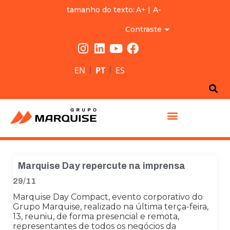
tamanho do texto:
A+
|
A-
Contraste
|
|
EN
PT
ES
GRUPO MARQUISE
Marquise Day repercute na imprensa
29/11
Marquise Day Compact, evento corporativo do
Grupo Marquise, realizado na última terça-feira,
13, reuniu, de forma presencial e remota,
representantes de todos os negócios da