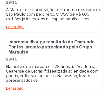
29/11
A Marquise Incorporações entrou no mercado de
São Paulo com pé direito. O VGV de R$ 600
milhões já investidos na capital paulista e os
Ler artigo
Imprensa divulga resultado da Osmundo
Pontes, projeto patrocinado pelo Grupo
Marquise
29/11
Na noite que marcou os 128 anos da Academia
Necessário
Cearense de Letras, foi realizada solenidade com
Esses cookies
poesia, cultura e aplausos. Na ocasião, foram
não são
apresentados os
opcionais. São
Ler artigo
necessários
para o
funcionamento
do site.