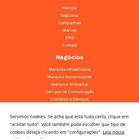
História
Negócios
Campanhas
Marcas
ESG
Contato
Negócios
Marquise Infraestrutura
Marquise Incorporações
Marquise Ambiental
Serviços de Comunicação
Comércio e Serviços
Comunicação
Servimos cookies. Se acha que está tudo certo, clique em
"aceitar tudo". Você também pode escolher que tipo de
Notícias
Releases
cookies deseja clicando em "configurações".
Leia nossa
Trabalhe Conosco