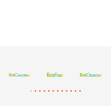
Necessário
Esses cookies
não são
opcionais. São
necessários
para o
funcionamento
do site.