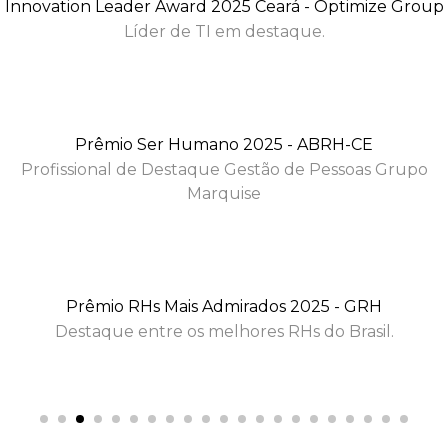
Innovation Leader Award 2025 Ceará - Optimize Group
funcionalidades
desaparecerão
Líder de TI em destaque.
do site.
Marketing
Ao compartilhar
Prêmio Ser Humano 2025 - ABRH-CE
seus interesses
Profissional de Destaque Gestão de Pessoas Grupo
e
comportamento
Marquise
ao visitar nosso
site, você
aumenta a
chance de ver
conteúdo e
ofertas
Prêmio RHs Mais Admirados 2025 - GRH
personalizadas.
Destaque entre os melhores RHs do Brasil.