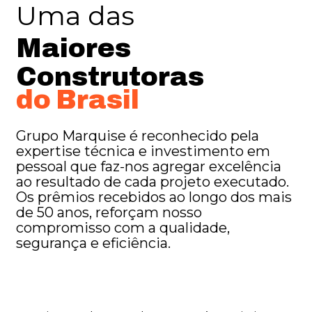
Uma das
Estatísticas
Maiores
Para que
possamos
Construtoras
melhorar a
funcionalidade
do Brasil
e a estrutura
do site, com
base em como
Grupo Marquise
é reconhecido pela
o site é usado.
expertise técnica e investimento em
pessoal que faz-nos agregar excelência
ao resultado de cada projeto executado.
Experiência
Os prêmios recebidos ao longo dos mais
Para que o
de 50 anos, reforçam nosso
nosso site
funcione o
compromisso com a qualidade,
melhor possível
segurança e eficiência.
durante a sua
visita. Se você
recusar esses
cookies,
algumas