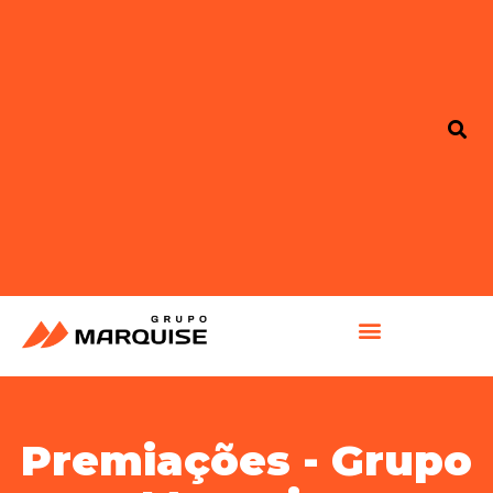
GRUPO MARQUISE
Premiações - Grupo