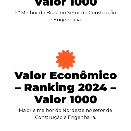
Valor 1000
funcionalidades
desaparecerão
2ª Melhor do Brasil no Setor de Construção
do site.
e Engenharia.
Marketing
Ao compartilhar
seus interesses
e
comportamento
ao visitar nosso
site, você
Valor Econômico
aumenta a
chance de ver
conteúdo e
– Ranking 2024 –
ofertas
personalizadas.
Valor 1000
Maior e melhor do Nordeste no setor de
Construção e Engenharia.