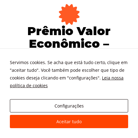
Prêmio Valor
Econômico –
Ranking Valor
Servimos cookies. Se acha que está tudo certo, clique em
1000
"aceitar tudo". Você também pode escolher que tipo de
cookies deseja clicando em "configurações".
Leia nossa
Líder no segmento Construção Civil e
política de cookies
Engenharia, em liquidez corrente, em todo o
Brasil. Ed. 2023
Configurações
Aceitar tudo