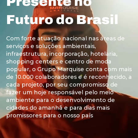
Presente no
Futuro do Brasil
Com forte atuação nacional nas áreas de
serviços e soluções ambientais,
infraestrutura, incorporação, hotelaria,
shopping centers e centro de moda
popular, o Grupo Marquise conta com mais
de 10.000 colaboradores e é reconhecido, a
cada projeto, por seu compromisso de
fazer um hoje responsável pelo meio
ambiente para o desenvolvimento de
cidades do amanhã e para dias mais
promissores para o nosso país