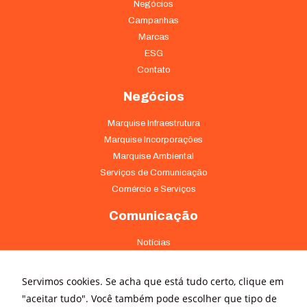
Negócios
Campanhas
Marcas
ESG
Contato
Negócios
Marquise Infraestrutura
Marquise Incorporações
Marquise Ambiental
Serviços de Comunicação
Comércio e Serviços
Comunicação
Notícias
Releases
Trabalhe Conosco
Servimos cookies. Se acha que está tudo certo, clique em
Fale Conosco
"aceitar tudo". Você também pode escolher que tipo de