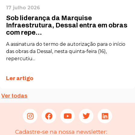
17 julho 2026
Sob liderança da Marquise
Infraestrutura, Dessal entra em obras
com repe...
A assinatura do termo de autorização para o início
das obras da Dessal, nesta quinta-feira (16),
repercutiu...
Ler artigo
Necessário
Esses cookies
Ver todas
não são
opcionais. São
necessários
para o
funcionamento
do site.
Cadastre-se na nossa newsletter: