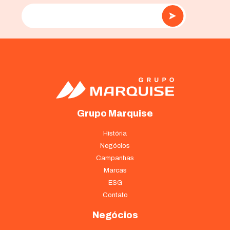
Estatísticas
Para que
possamos
melhorar a
funcionalidade
e a estrutura
do site, com
base em como
o site é usado.
Grupo Marquise
História
Experiência
Para que o
Negócios
nosso site
Campanhas
funcione o
Marcas
melhor possível
ESG
durante a sua
visita. Se você
Contato
recusar esses
cookies,
Negócios
algumas