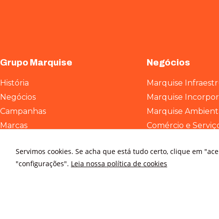
Grupo Marquise
Negócios
História
Marquise Infraest
Negócios
Marquise Incorpo
Campanhas
Marquise Ambient
Marcas
Comércio e Serviç
ESG
Servimos cookies. Se acha que está tudo certo, clique em "ac
Contato
"configurações".
Leia nossa política de cookies
Relatório de transparência e
igualdade salarial