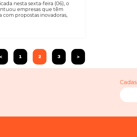
da nesta sexta-feira (06), o
pontuou empresas que têm
 com propostas inovadoras,
<
1
2
3
>
Cadast
Necessário
Esses cookies
não são
opcionais. São
necessários
para o
funcionamento
do site.