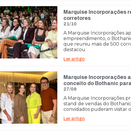
Marquise Incorporações r
corretores
21/10
A Marquise Incorporações a
empreendimento, o Bothani
que reuniu mais de 500 corr
destacou
Ler artigo
Marquise Incorporações a
conceito do Bothanic par
27/09
A Marquise Incorporações p
stand de vendas do Bothanic
convidados puderam visitar 
Ler artigo