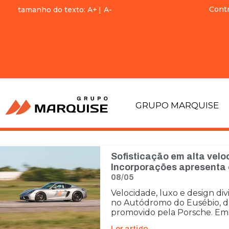
Cont
tamanho do texto:
A+
|
A-
GRUPO MARQUISE
Sofisticação em alta velo
Incorporações apresenta
08/05
Velocidade, luxo e design div
no Autódromo do Eusébio, d
promovido pela Porsche. Em
Ler artigo