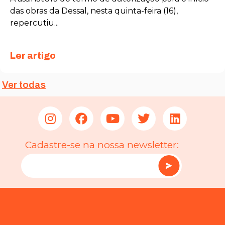
das obras da Dessal, nesta quinta-feira (16),
repercutiu...
Ler artigo
Ver todas
Cadastre-se na nossa newsletter:
Necessário
Esses cookies
não são
opcionais. São
necessários
para o
funcionamento
do site.