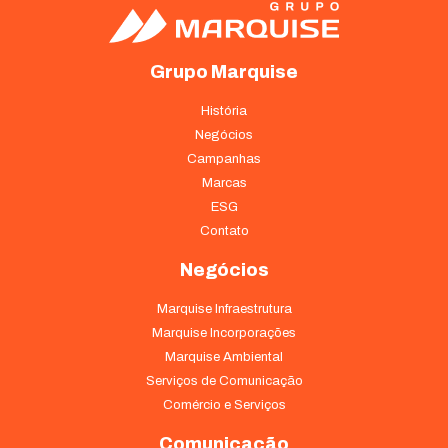
Estatísticas
Para que
Grupo Marquise
possamos
melhorar a
História
funcionalidade
Negócios
e a estrutura
do site, com
Campanhas
base em como
Marcas
o site é usado.
ESG
Contato
Experiência
Negócios
Para que o
nosso site
Marquise Infraestrutura
funcione o
Marquise Incorporações
melhor possível
Marquise Ambiental
durante a sua
visita. Se você
Serviços de Comunicação
recusar esses
Comércio e Serviços
cookies,
algumas
Comunicação