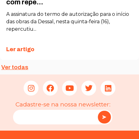
com repe...
Estatísticas
A assinatura do termo de autorização para o início
Para que
das obras da Dessal, nesta quinta-feira (16),
possamos
repercutiu...
melhorar a
funcionalidade
e a estrutura
Ler artigo
do site, com
base em como
o site é usado.
Ver todas
Experiência
Para que o
nosso site
funcione o
Cadastre-se na nossa newsletter:
melhor possível
durante a sua
visita. Se você
recusar esses
cookies,
algumas