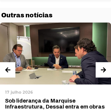
Outras notícias
Necessário
Esses cookies
não são
opcionais. São
necessários
17 julho 2026
para o
Sob liderança da Marquise
funcionamento
do site.
Infraestrutura, Dessal entra em obras