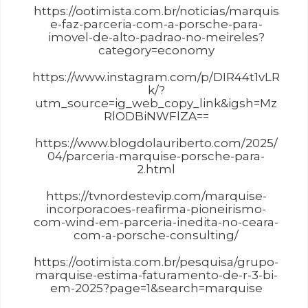
https://ootimista.com.br/noticias/marquis
e-faz-parceria-com-a-porsche-para-
imovel-de-alto-padrao-no-meireles?
category=economy
https://www.instagram.com/p/DIR44t1vLR
k/?
utm_source=ig_web_copy_link&igsh=Mz
RlODBiNWFlZA==
https://www.blogdolauriberto.com/2025/
04/parceria-marquise-porsche-para-
2.html
https://tvnordestevip.com/marquise-
incorporacoes-reafirma-pioneirismo-
com-wind-em-parceria-inedita-no-ceara-
com-a-porsche-consulting/
https://ootimista.com.br/pesquisa/grupo-
marquise-estima-faturamento-de-r-3-bi-
em-2025?page=1&search=marquise