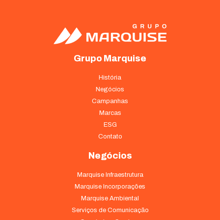
funcionalidades
desaparecerão
do site.
Marketing
Grupo Marquise
Ao compartilhar
seus interesses
História
e
Negócios
comportamento
ao visitar nosso
Campanhas
site, você
Marcas
aumenta a
ESG
chance de ver
Contato
conteúdo e
ofertas
Negócios
personalizadas.
Marquise Infraestrutura
Marquise Incorporações
Marquise Ambiental
Serviços de Comunicação