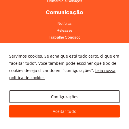
Comércio e Serviços
Comunicação
Notícias
Releases
Trabalhe Conosco
Fale Conosco
Onde Estamos
Servimos cookies. Se acha que está tudo certo, clique em
"aceitar tudo". Você também pode escolher que tipo de
Av. Pontes Vieira, 1838 - Dionísio Torres Fortaleza - CE 60135-238
cookies deseja clicando em "configurações".
Leia nossa
(85) 4008-3322 ou 4008-3333
política de cookies
Av Brigadeiro Faria Lima, 3015 – conj. 41 - Jardim Paulistano São
Paulo - SP 01452-000 - (11) 3166-5500
Configurações
Aceitar tudo
© All rights reserved
Avanz Comunicação Digital