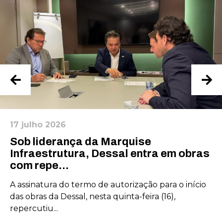
Estatísticas
Para que
possamos
melhorar a
funcionalidade
e a estrutura
do site, com
base em como
o site é usado.
17 julho 2026
Experiência
Sob liderança da Marquise
Para que o
nosso site
Infraestrutura, Dessal entra em obras
funcione o
com repe...
melhor possível
durante a sua
A assinatura do termo de autorização para o início
visita. Se você
das obras da Dessal, nesta quinta-feira (16),
recusar esses
cookies,
repercutiu...
algumas