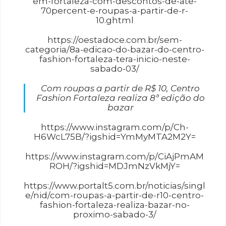
em-fortaleza-com-descontos-de-ate-
70percent-e-roupas-a-partir-de-r-
10.ghtml
https://oestadoce.com.br/sem-
categoria/8a-edicao-do-bazar-do-centro-
fashion-fortaleza-tera-inicio-neste-
sabado-03/
Com roupas a partir de R$ 10, Centro
Fashion Fortaleza realiza 8ª edição do
bazar
https://www.instagram.com/p/Ch-
H6WcL75B/?igshid=YmMyMTA2M2Y=
https://www.instagram.com/p/CiAjPmAM
ROH/?igshid=MDJmNzVkMjY=
https://www.portalt5.com.br/noticias/singl
e/nid/com-roupas-a-partir-de-r10-centro-
fashion-fortaleza-realiza-bazar-no-
proximo-sabado-3/