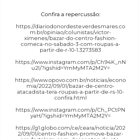
Confira a repercussão:
https://diariodonordeste.verdesmares.co
m.br/opiniao/colunistas/victor-
ximenes/bazar-do-centro-fashion-
comeca-no-sabado-3-com-roupas-a-
partir-de-r-10-1.3273583
https://www.instagram.com/p/Ch94K_nN
u2l/?igshid=YmMyMTA2M2Y=
https://www.opovo.com.br/noticias/econo
mia/2022/09/01/bazar-de-centro-
atacadista-tera-roupas-a-partir-de-rs-10-
confira.html
https://www.instagram.com/p/Ch_PCtPN
yaH/?igshid=YmMyMTA2M2Y=
https://g1.globo.com/ce/ceara/noticia/202
2/09/01/centro-fashion-promove-bazar-