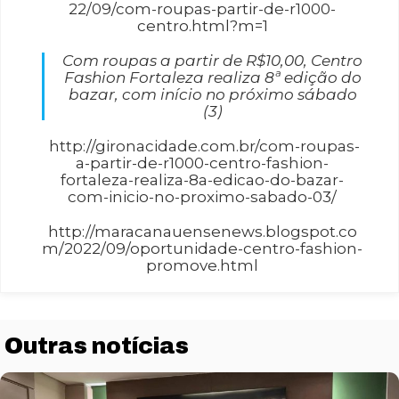
22/09/com-roupas-partir-de-r1000-
centro.html?m=1
Com roupas a partir de R$10,00, Centro
Fashion Fortaleza realiza 8ª edição do
bazar, com início no próximo sábado
(3)
http://gironacidade.com.br/com-roupas-
a-partir-de-r1000-centro-fashion-
fortaleza-realiza-8a-edicao-do-bazar-
com-inicio-no-proximo-sabado-03/
http://maracanauensenews.blogspot.co
m/2022/09/oportunidade-centro-fashion-
Necessário
promove.html
Esses cookies
não são
opcionais. São
necessários
Outras notícias
para o
funcionamento
do site.