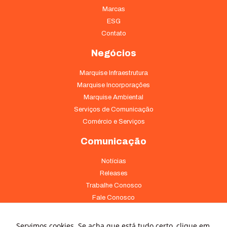
Marcas
ESG
Contato
Negócios
Marquise Infraestrutura
Marquise Incorporações
Marquise Ambiental
Serviços de Comunicação
Comércio e Serviços
Comunicação
Necessário
Esses cookies
Notícias
não são
Releases
opcionais. São
Trabalhe Conosco
necessários
para o
Fale Conosco
funcionamento
do site.
Onde Estamos
Servimos cookies. Se acha que está tudo certo, clique em