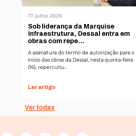
17 julho 2026
Sob liderança da Marquise
O
Infraestrutura, Dessal entra em
obras com repe...
nto
A assinatura do termo de autorização para o
s
início das obras da Dessal, nesta quinta-feira
(16), repercutiu...
Ler artigo
Ver todas