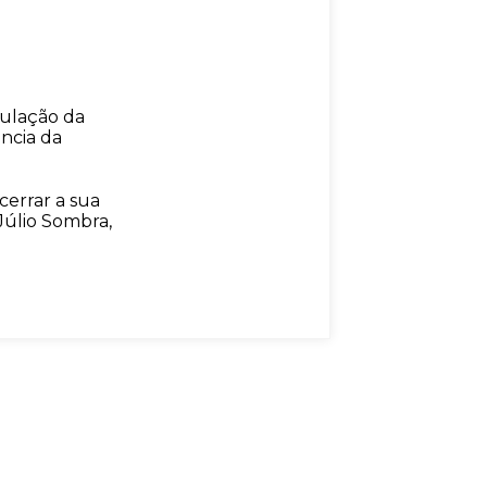
culação da
ância da
cerrar a sua
Júlio Sombra,
.