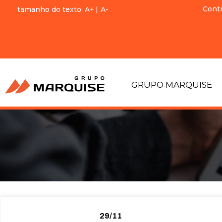
Cont
tamanho do texto:
A+
|
A-
GRUPO MARQUISE
29/11