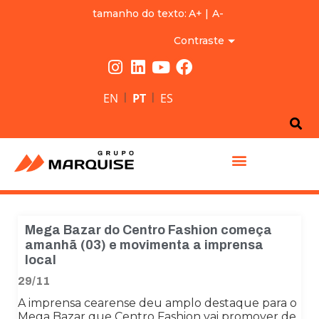
tamanho do texto:
A+
|
A-
Contraste
|
|
EN
PT
ES
GRUPO MARQUISE
Mega Bazar do Centro Fashion começa
amanhã (03) e movimenta a imprensa
local
29/11
A imprensa cearense deu amplo destaque para o
Mega Bazar que Centro Fashion vai promover de