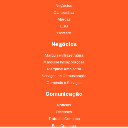
funcionalidades
Negócios
desaparecerão
do site.
Campanhas
Marcas
ESG
Marketing
Contato
Ao compartilhar
seus interesses
Negócios
e
comportamento
Marquise Infraestrutura
ao visitar nosso
Marquise Incorporações
site, você
Marquise Ambiental
aumenta a
chance de ver
Serviços de Comunicação
conteúdo e
Comércio e Serviços
ofertas
personalizadas.
Comunicação
Notícias
Releases
Trabalhe Conosco
Fale Conosco