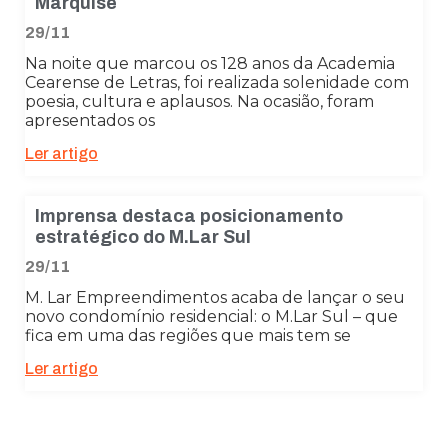
Marquise
29/11
Na noite que marcou os 128 anos da Academia
Cearense de Letras, foi realizada solenidade com
poesia, cultura e aplausos. Na ocasião, foram
apresentados os
Ler artigo
Imprensa destaca posicionamento
estratégico do M.Lar Sul
29/11
Necessário
M. Lar Empreendimentos acaba de lançar o seu
Esses cookies
novo condomínio residencial: o M.Lar Sul – que
não são
fica em uma das regiões que mais tem se
opcionais. São
necessários
Ler artigo
para o
funcionamento
do site.