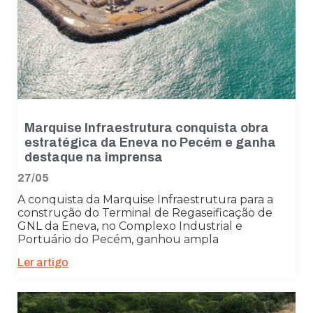
funcionalidades
desaparecerão
do site.
Marketing
Ao compartilhar
seus interesses
e
Marquise Infraestrutura conquista obra
comportamento
estratégica da Eneva no Pecém e ganha
ao visitar nosso
destaque na imprensa
site, você
aumenta a
27/05
chance de ver
conteúdo e
A conquista da Marquise Infraestrutura para a
ofertas
construção do Terminal de Regaseificação de
personalizadas.
GNL da Eneva, no Complexo Industrial e
Portuário do Pecém, ganhou ampla
Ler artigo