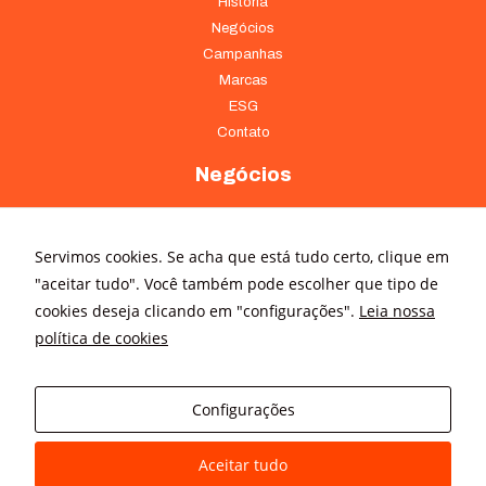
História
Negócios
Campanhas
Marcas
ESG
Contato
Negócios
Marquise Infraestrutura
Marquise Incorporações
Servimos cookies. Se acha que está tudo certo, clique em
Marquise Ambiental
"aceitar tudo". Você também pode escolher que tipo de
Serviços de Comunicação
cookies deseja clicando em "configurações".
Leia nossa
Comércio e Serviços
política de cookies
Comunicação
Notícias
Configurações
Releases
Trabalhe Conosco
Aceitar tudo
Fale Conosco