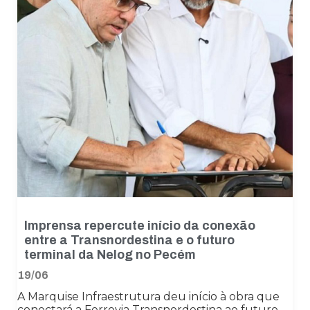
Necessário
Esses cookies
Imprensa repercute início da conexão
não são
entre a Transnordestina e o futuro
opcionais. São
terminal da Nelog no Pecém
necessários
para o
19/06
funcionamento
do site.
A Marquise Infraestrutura deu início à obra que
conectará a Ferrovia Transnordestina ao futuro