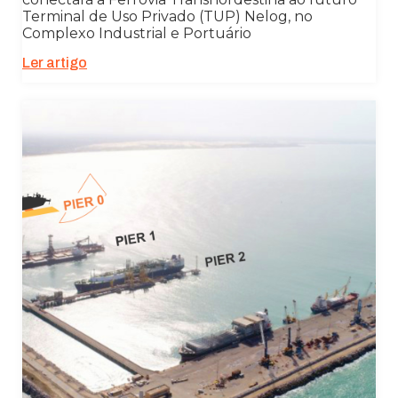
Terminal de Uso Privado (TUP) Nelog, no
Complexo Industrial e Portuário
Estatísticas
Para que
Ler artigo
possamos
melhorar a
funcionalidade
e a estrutura
do site, com
base em como
o site é usado.
Experiência
Para que o
nosso site
funcione o
melhor possível
durante a sua
visita. Se você
recusar esses
cookies,
algumas