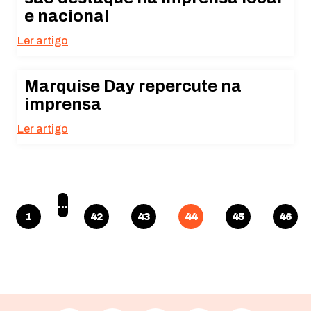
e nacional
Ler artigo
Marquise Day repercute na
imprensa
Ler artigo
…
1
42
43
44
45
46