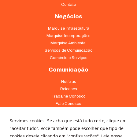
Contato
Negócios
Marquise Infraestrutura
Marquise Incorporações
Marquise Ambiental
Serviços de Comunicação
Comércio e Serviços
Comunicação
Notícias
Releases
Trabalhe Conosco
Fale Conosco
Onde Estamos
Servimos cookies. Se acha que está tudo certo, clique em
Av. Pontes Vieira, 1838 - Dionísio Torres Fortaleza - CE 60135-238
"aceitar tudo". Você também pode escolher que tipo de
(85) 4008-3322 ou 4008-3333
cookies deseja clicando em "configurações".
Leia nossa