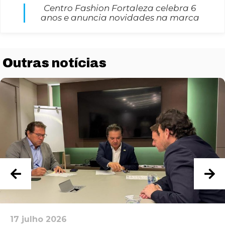
Centro Fashion Fortaleza celebra 6
anos e anuncia novidades na marca
Outras notícias
Necessário
Esses cookies
não são
opcionais. São
necessários
para o
funcionamento
do site.
17 julho 2026