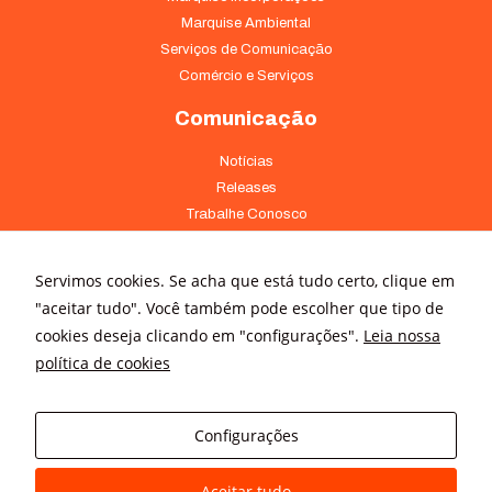
Marquise Ambiental
Serviços de Comunicação
Comércio e Serviços
Comunicação
Notícias
Releases
Trabalhe Conosco
Fale Conosco
Servimos cookies. Se acha que está tudo certo, clique em
Onde Estamos
"aceitar tudo". Você também pode escolher que tipo de
Av. Pontes Vieira, 1838 - Dionísio Torres Fortaleza - CE 60135-238
cookies deseja clicando em "configurações".
Leia nossa
(85) 4008-3322 ou 4008-3333
política de cookies
Av Brigadeiro Faria Lima, 3015 – conj. 41 - Jardim Paulistano São
Paulo - SP 01452-000 - (11) 3166-5500
Configurações
Aceitar tudo