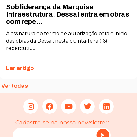
Sob liderança da Marquise
Estatísticas
Infraestrutura, Dessal entra em obras
Para que
com repe...
possamos
melhorar a
A assinatura do termo de autorização para o início
funcionalidade
das obras da Dessal, nesta quinta-feira (16),
e a estrutura
repercutiu...
do site, com
base em como
o site é usado.
Ler artigo
Experiência
Ver todas
Para que o
nosso site
funcione o
melhor possível
durante a sua
visita. Se você
recusar esses
Cadastre-se na nossa newsletter:
cookies,
algumas