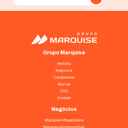
funcionalidades
desaparecerão
do site.
Marketing
Ao compartilhar
seus interesses
e
Grupo Marquise
comportamento
ao visitar nosso
História
site, você
aumenta a
Negócios
chance de ver
Campanhas
conteúdo e
Marcas
ofertas
ESG
personalizadas.
Contato
Negócios
Marquise Infraestrutura
Marquise Incorporações