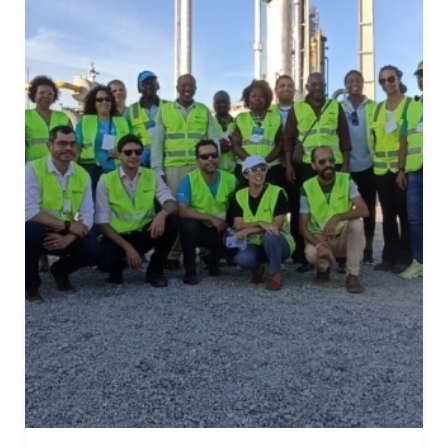
Estatísticas
Para que
possamos
melhorar a
funcionalidade
e a estrutura
do site, com
base em como
o site é usado.
Experiência
Para que o
nosso site
funcione o
melhor possível
durante a sua
visita. Se você
recusar esses
cookies,
algumas