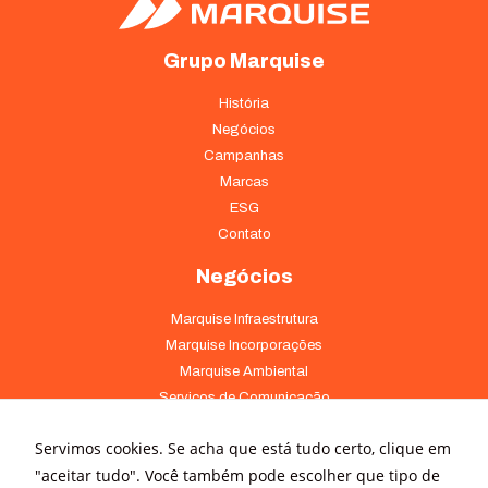
Grupo Marquise
História
Negócios
Campanhas
Marcas
ESG
Contato
Negócios
Marquise Infraestrutura
Marquise Incorporações
Marquise Ambiental
Serviços de Comunicação
Comércio e Serviços
Servimos cookies. Se acha que está tudo certo, clique em
Comunicação
"aceitar tudo". Você também pode escolher que tipo de