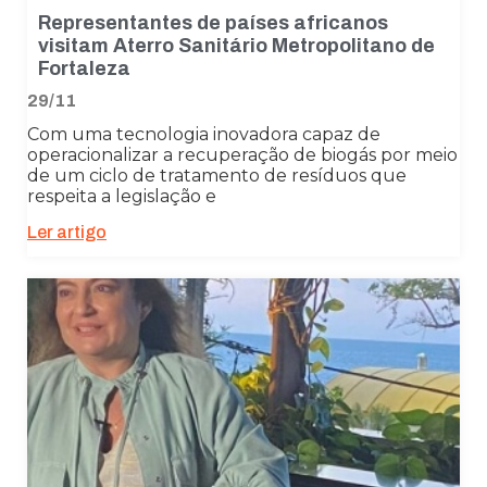
funcionalidades
Representantes de países africanos
desaparecerão
visitam Aterro Sanitário Metropolitano de
do site.
Fortaleza
29/11
Marketing
Com uma tecnologia inovadora capaz de
Ao compartilhar
operacionalizar a recuperação de biogás por meio
seus interesses
de um ciclo de tratamento de resíduos que
e
respeita a legislação e
comportamento
ao visitar nosso
Ler artigo
site, você
aumenta a
chance de ver
conteúdo e
ofertas
personalizadas.