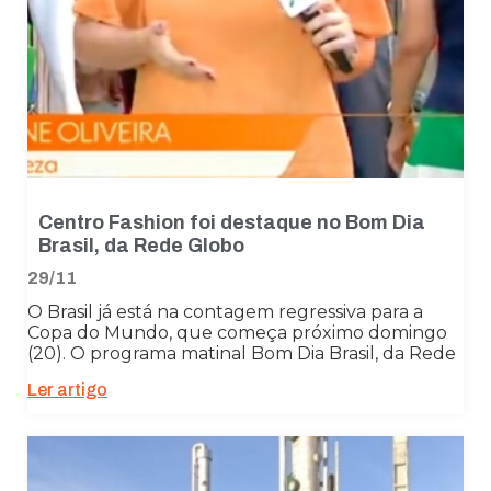
Centro Fashion foi destaque no Bom Dia
Brasil, da Rede Globo
29/11
O Brasil já está na contagem regressiva para a
Necessário
Copa do Mundo, que começa próximo domingo
Esses cookies
(20). O programa matinal Bom Dia Brasil, da Rede
não são
opcionais. São
Ler artigo
necessários
para o
funcionamento
do site.