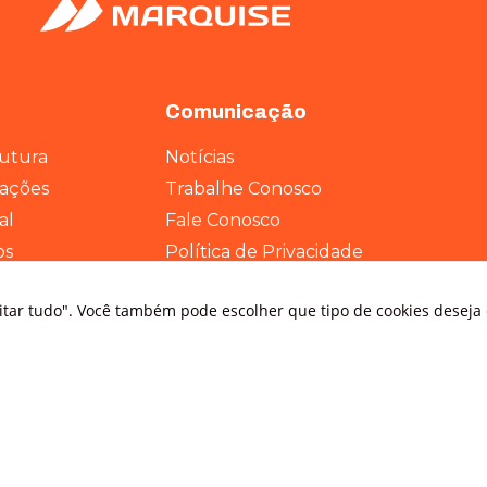
Estatísticas
Para que
possamos
Comunicação
melhorar a
funcionalidade
e a estrutura
rutura
Notícias
do site, com
rações
Trabalhe Conosco
base em como
o site é usado.
al
Fale Conosco
os
Política de Privacidade
Experiência
Para que o
eitar tudo". Você também pode escolher que tipo de cookies deseja
nosso site
funcione o
melhor possível
durante a sua
visita. Se você
recusar esses
cookies,
algumas