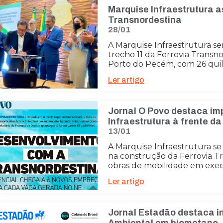
Marquise Infraestrutura 
Transnordestina
28/01
A Marquise Infraestrutura se
trecho 11 da Ferrovia Transn
Porto do Pecém, com 26 quil
Ler artigo
Jornal O Povo destaca im
Infraestrutura à frente d
13/01
A Marquise Infraestrutura se 
na construção da Ferrovia T
obras de mobilidade em exec
Ler artigo
Jornal Estadão destaca i