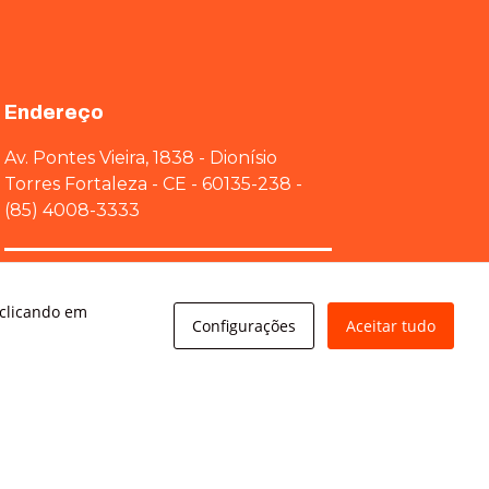
Endereço
Av. Pontes Vieira, 1838 - Dionísio
Torres Fortaleza - CE - 60135-238 -
(85) 4008-3333
Av Brigadeiro Faria Lima, 3015 – conj.
 clicando em
71 - Jardim Paulistano São Paulo - SP
Configurações
Aceitar tudo
01452-000 - (11) 3166-5500
Avanz Comunicação Digital