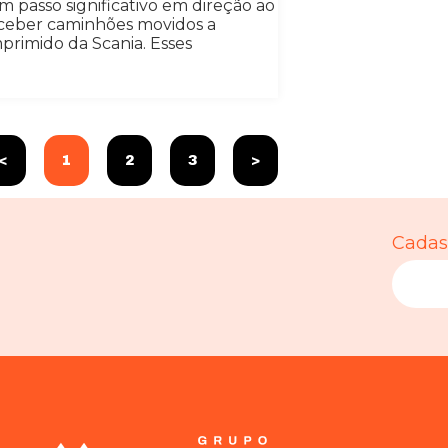
 passo significativo em direção ao
eceber caminhões movidos a
primido da Scania. Esses
<
1
2
3
>
Cadast
Necessário
Esses cookies
não são
opcionais. São
necessários
para o
funcionamento
do site.