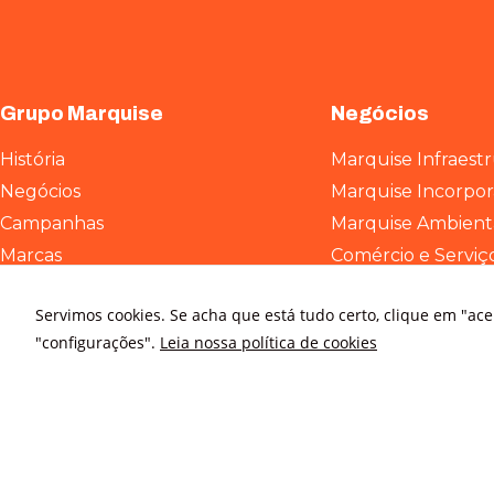
Grupo Marquise
Negócios
História
Marquise Infraest
Negócios
Marquise Incorpo
Campanhas
Marquise Ambient
Marcas
Comércio e Serviç
ESG
Servimos cookies. Se acha que está tudo certo, clique em "ac
Contato
"configurações".
Leia nossa política de cookies
Relatório de transparência e
igualdade salarial
© All rights reserved