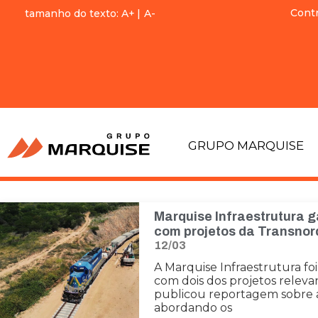
Cont
tamanho do texto:
A+
|
A-
GRUPO MARQUISE
Marquise Infraestrutura 
com projetos da Transnor
12/03
A Marquise Infraestrutura f
com dois dos projetos releva
publicou reportagem sobre a
abordando os