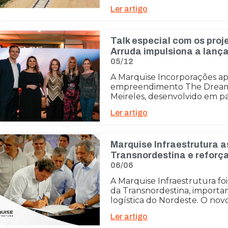
Ler artigo
Talk especial com os proje
Arruda impulsiona a lan
05/12
A Marquise Incorporações apr
empreendimento The Dream,
Meireles, desenvolvido em pa
Ler artigo
Marquise Infraestrutura 
Transnordestina e reforç
06/06
A Marquise Infraestrutura fo
da Transnordestina, importa
logística do Nordeste. O nov
Ler artigo