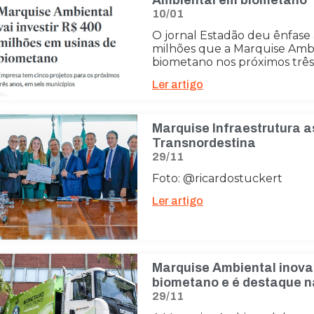
Ambiental em biometano
10/01
O jornal Estadão deu ênfase
milhões que a Marquise Ambie
biometano nos próximos três
Ler artigo
Marquise Infraestrutura 
Transnordestina
29/11
Foto: @ricardostuckert
Ler artigo
Marquise Ambiental inova
biometano e é destaque n
29/11