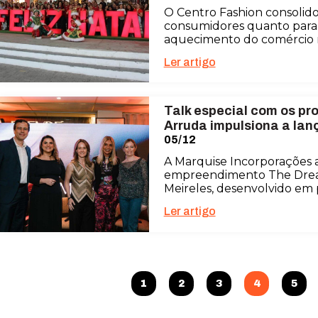
O Centro Fashion consolido
consumidores quanto para 
aquecimento do comércio n
Ler artigo
Talk especial com os proj
Arruda impulsiona a la
05/12
A Marquise Incorporações a
empreendimento The Dream
Meireles, desenvolvido em 
Ler artigo
1
2
3
4
5