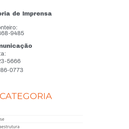
ria de Imprensa
nteiro:
868-9485
municação
ta:
923-5666
386-0773
CATEGORIA
se
aestrutura