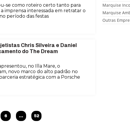
u-se como roteiro certo tanto para
Marquise Inc
a imprensa interessada em retratar o
Marquise Amb
o período das festas
Outras Empre
etistas Chris Silveira e Daniel
nçamento do The Dream
presentou, no Illa Mare, o
, novo marco do alto padrão no
parceria estratégica com a Porsche
6
…
52