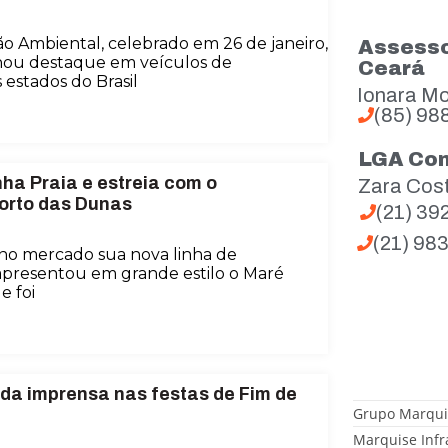
o Ambiental, celebrado em 26 de janeiro,
Assesso
hou destaque em veículos de
Ceará
estados do Brasil
Ionara Mo
(85) 98
LGA Co
ha Praia e estreia com o
Zara Cos
orto das Dunas
(21) 3
(21) 98
no mercado sua nova linha de
presentou em grande estilo o Maré
e foi
 da imprensa nas festas de Fim de
Grupo Marqui
Marquise Infr