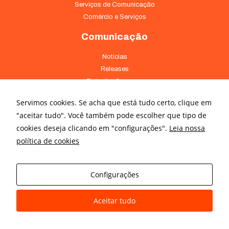
Serviços de Comunicação
Comércio e Serviços
Comunicação
Notícias
Releases
Trabalhe Conosco
Fale Conosco
Servimos cookies. Se acha que está tudo certo, clique em
Onde Estamos
"aceitar tudo". Você também pode escolher que tipo de
cookies deseja clicando em "configurações".
Leia nossa
Av. Pontes Vieira, 1838 - Dionísio Torres Fortaleza - CE 60135-238
política de cookies
(85) 4008-3322 ou 4008-3333
Av Brigadeiro Faria Lima, 3015 – conj. 41 - Jardim Paulistano São
Paulo - SP 01452-000 - (11) 3166-5500
Configurações
Aceitar tudo
© All rights reserved
Avanz Comunicação Digital