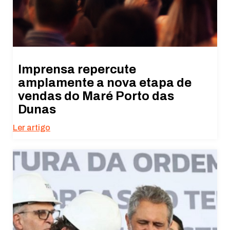
Imprensa repercute
amplamente a nova etapa de
vendas do Maré Porto das
Dunas
Ler artigo
Necessário
Esses cookies
não são
opcionais. São
necessários
para o
funcionamento
do site.