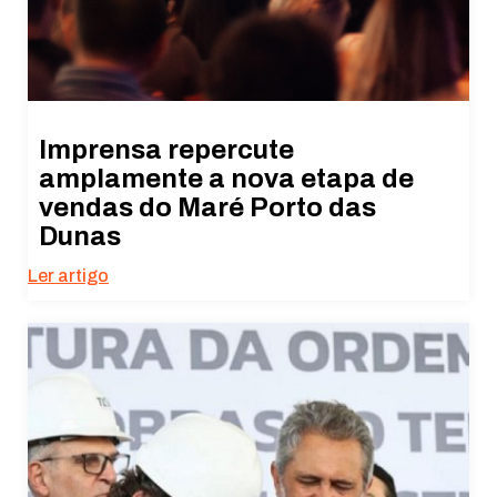
Imprensa repercute
amplamente a nova etapa de
vendas do Maré Porto das
Dunas
Ler artigo
Necessário
Esses cookies
não são
opcionais. São
necessários
para o
funcionamento
do site.