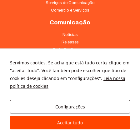
Serviços de Comunicação
Comércio e Serviços
Comunicação
Notícias
Releases
Trabalhe Conosco
Fale Conosco
Servimos cookies. Se acha que está tudo certo, clique em
Onde Estamos
"aceitar tudo". Você também pode escolher que tipo de
cookies deseja clicando em "configurações".
Leia nossa
Av. Pontes Vieira, 1838 - Dionísio Torres Fortaleza - CE 60135-238
política de cookies
(85) 4008-3322 ou 4008-3333
Av Brigadeiro Faria Lima, 3015 – conj. 41 - Jardim Paulistano São
Paulo - SP 01452-000 - (11) 3166-5500
Configurações
Aceitar tudo
© All rights reserved
Avanz Comunicação Digital