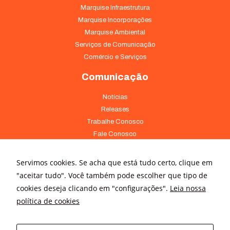
Marquise Infraestrutura
Marquise Incorporações
Marquise Ambiental
Serviços de Comunicação
Comércio e Serviços
Comunicação
Notícias
Releases
Trabalhe Conosco
Fale Conosco
Onde Estamos
Servimos cookies. Se acha que está tudo certo, clique em
Av. Pontes Vieira, 1838 - Dionísio Torres Fortaleza - CE 60135-238
"aceitar tudo". Você também pode escolher que tipo de
(85) 4008-3322 ou 4008-3333
cookies deseja clicando em "configurações".
Leia nossa
política de cookies
Av Brigadeiro Faria Lima, 3015 – conj. 41 - Jardim Paulistano São
Paulo - SP 01452-000 - (11) 3166-5500