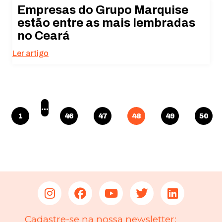
Empresas do Grupo Marquise
estão entre as mais lembradas
no Ceará
Ler artigo
…
1
46
47
48
49
50
Cadastre-se na nossa newsletter: