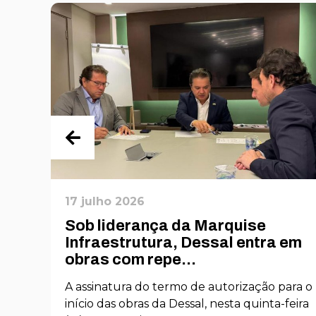
17 julho 2026
Sob liderança da Marquise
O
Infraestrutura, Dessal entra em
obras com repe...
nto
A assinatura do termo de autorização para o
s
início das obras da Dessal, nesta quinta-feira