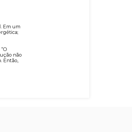
al. Em um
rgética;
 “O
dução não
. Então,