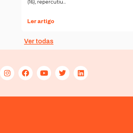
(16), repercutiu...
Ler artigo
Ver todas