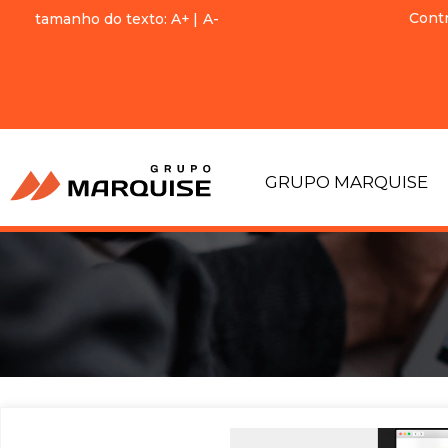
Cont
tamanho do texto:
A+
|
A-
GRUPO MARQUISE