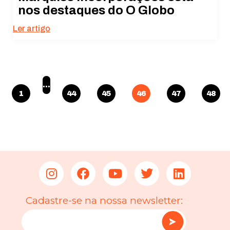
nos destaques do O Globo
Ler artigo
…
1
44
45
46
47
48
Cadastre-se na nossa newsletter: