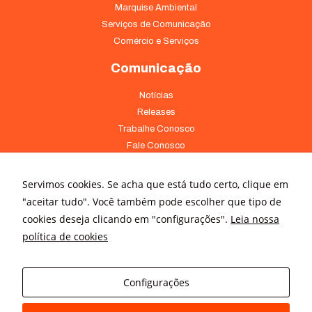
Marquise Ambiental
Serviços de Comunicação
Comércio e Serviços
Comunicação
Notícias
Releases
Trabalhe Conosco
Fale Conosco
Onde Estamos
Servimos cookies. Se acha que está tudo certo, clique em
Av. Pontes Vieira, 1838 - Dionísio Torres Fortaleza - CE 60135-238
"aceitar tudo". Você também pode escolher que tipo de
(85) 4008-3322 ou 4008-3333
cookies deseja clicando em "configurações".
Leia nossa
política de cookies
Av Brigadeiro Faria Lima, 3015 – conj. 41 - Jardim Paulistano São
Paulo - SP 01452-000 - (11) 3166-5500
Configurações
© All rights reserved