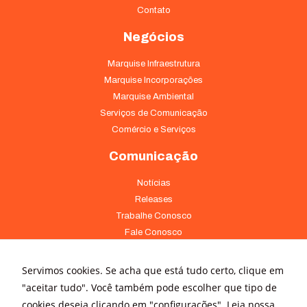
Contato
Negócios
Marquise Infraestrutura
Marquise Incorporações
Marquise Ambiental
Serviços de Comunicação
Comércio e Serviços
Comunicação
Notícias
Releases
Trabalhe Conosco
Fale Conosco
Onde Estamos
Servimos cookies. Se acha que está tudo certo, clique em
Av. Pontes Vieira, 1838 - Dionísio Torres Fortaleza - CE 60135-238
"aceitar tudo". Você também pode escolher que tipo de
(85) 4008-3322 ou 4008-3333
cookies deseja clicando em "configurações".
Leia nossa