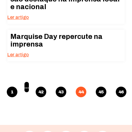
e nacional
Ler artigo
Marquise Day repercute na
imprensa
Ler artigo
…
1
42
43
44
45
46