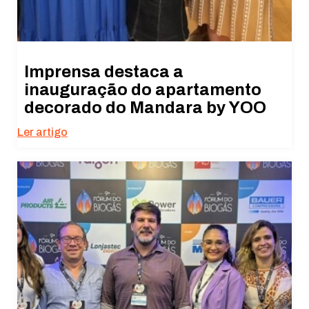
Imprensa destaca a
inauguração do apartamento
decorado do Mandara by YOO
Ler artigo
Necessário
Esses cookies
não são
opcionais. São
necessários
para o
funcionamento
do site.