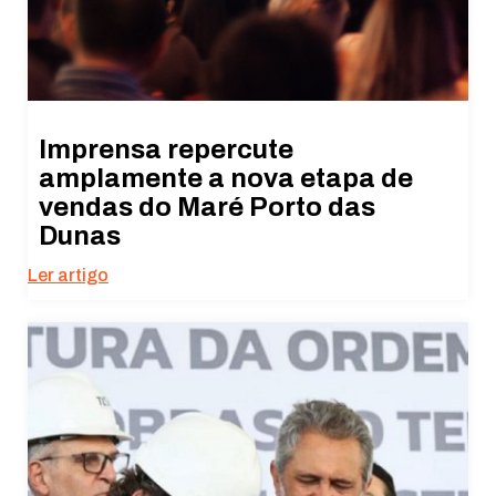
Imprensa repercute
amplamente a nova etapa de
vendas do Maré Porto das
Dunas
Ler artigo
Necessário
Esses cookies
não são
opcionais. São
necessários
para o
funcionamento
do site.