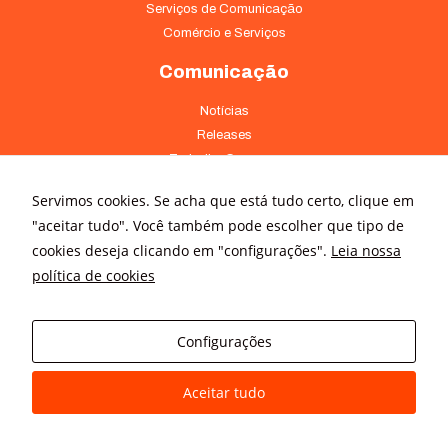
Serviços de Comunicação
Comércio e Serviços
Comunicação
Notícias
Releases
Trabalhe Conosco
Fale Conosco
Servimos cookies. Se acha que está tudo certo, clique em
Onde Estamos
"aceitar tudo". Você também pode escolher que tipo de
cookies deseja clicando em "configurações".
Leia nossa
Av. Pontes Vieira, 1838 - Dionísio Torres Fortaleza - CE 60135-238
política de cookies
(85) 4008-3322 ou 4008-3333
Av Brigadeiro Faria Lima, 3015 – conj. 41 - Jardim Paulistano São
Paulo - SP 01452-000 - (11) 3166-5500
Configurações
Aceitar tudo
© All rights reserved
Avanz Comunicação Digital