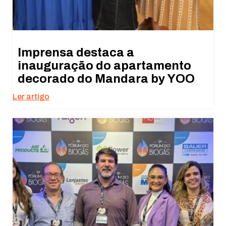
Imprensa destaca a
inauguração do apartamento
decorado do Mandara by YOO
Ler artigo
Necessário
Esses cookies
não são
opcionais. São
necessários
para o
funcionamento
do site.