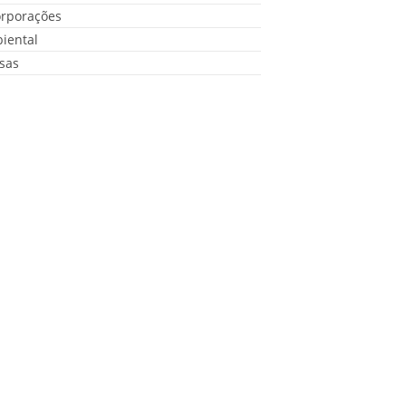
orporações
iental
sas