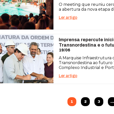
O meeting que reuniu cerc
a abertura da nova etapa 
Ler artigo
Imprensa repercute iníc
Transnordestina e o fut
19/06
A Marquise Infraestrutura d
Transnordestina ao futuro 
Complexo Industrial e Port
Ler artigo
1
2
3