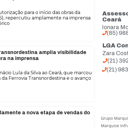
torização para o início das obras da
Assesso
 (16), repercutiu amplamente na imprensa
Ceará
rico
Ionara Mo
(85) 98
LGA Co
ransnordestina amplia visibilidade
Zara Cos
ura na imprensa
(21) 3
(21) 98
 Inácio Lula da Silva ao Ceará, que marcou
 da Ferrovia Transnordestina e o avanço
lamente a nova etapa de vendas do
Grupo Marqui
Marquise Infr