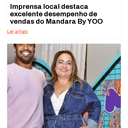
Imprensa local destaca
excelente desempenho de
vendas do Mandara By YOO
Ler artigo
Necessário
Esses cookies
não são
opcionais. São
necessários
para o
funcionamento
do site.