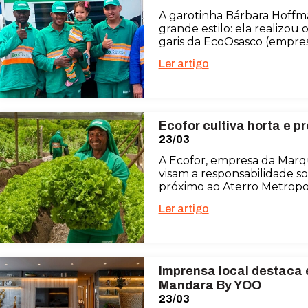
A garotinha Bárbara Hoffma
grande estilo: ela realizo
garis da EcoOsasco (empre
Ler artigo
Ecofor cultiva horta e
23/03
A Ecofor, empresa da Marq
visam a responsabilidade s
próximo ao Aterro Metropol
Ler artigo
Imprensa local destaca
Mandara By YOO
23/03