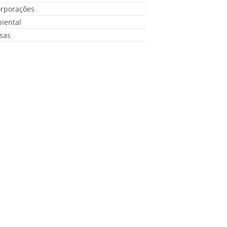
orporações
iental
sas