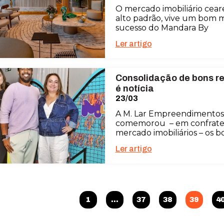
O mercado imobiliário cea
alto padrão, vive um bom 
sucesso do Mandara By
Ler artigo
Consolidação de bons r
é notícia
23/03
A M. Lar Empreendimentos
comemorou – em confrater
mercado imobiliários – os 
Ler artigo
1
…
37
38
39
4