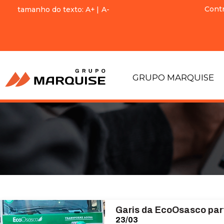
Cont
tamanho do texto:
A+
|
A-
GRUPO MARQUISE
Garis da EcoOsasco part
23/03