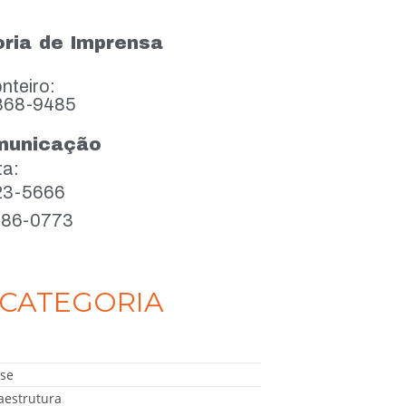
ria de Imprensa
nteiro:
868-9485
municação
ta:
923-5666
386-0773
CATEGORIA
se
aestrutura