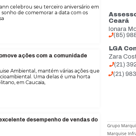
nn celebrou seu terceiro aniversário em
u o sonho de comemorar a data com os
Assesso
sa
Ceará
Ionara Mo
(85) 98
LGA Co
 promove ações com a comunidade
Zara Cos
(21) 3
uise Ambiental, mantém várias ações que
(21) 98
ocioambiental. Uma delas é uma horta
itano, em Caucaia,
 excelente desempenho de vendas do
Grupo Marqui
Marquise Infr