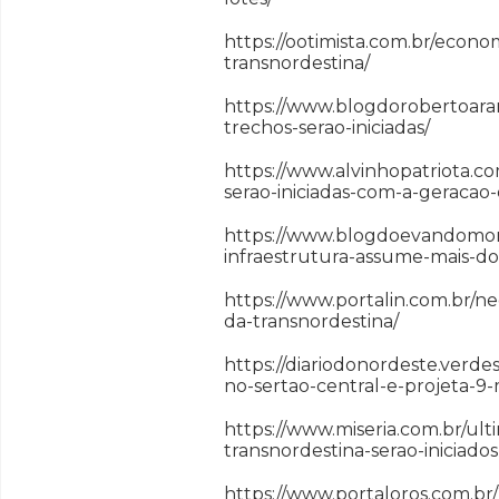
https://ootimista.com.br/econo
transnordestina/
https://www.blogdorobertoarar
trechos-serao-iniciadas/
https://www.alvinhopatriota.c
serao-iniciadas-com-a-geracao
https://www.blogdoevandomore
infraestrutura-assume-mais-doi
https://www.portalin.com.br/ne
da-transnordestina/
https://diariodonordeste.verd
no-sertao-central-e-projeta-9
https://www.miseria.com.br/ult
transnordestina-serao-iniciad
https://www.portaloros.com.br