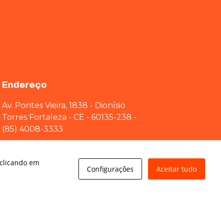
Endereço
Av. Pontes Vieira, 1838 - Dionísio
Torres Fortaleza - CE - 60135-238 -
(85) 4008-3333
 clicando em
Av Brigadeiro Faria Lima, 3015 – conj.
Configurações
Aceitar tudo
71 - Jardim Paulistano São Paulo - SP
01452-000 - (11) 3166-5500