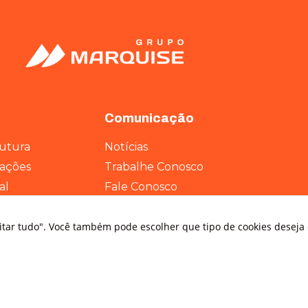
funcionalidades
desaparecerão
do site.
Marketing
Ao compartilhar
seus interesses
e
Comunicação
comportamento
ao visitar nosso
rutura
Notícias
site, você
rações
Trabalhe Conosco
aumenta a
chance de ver
al
Fale Conosco
conteúdo e
os
Política de Privacidade
ofertas
personalizadas.
eitar tudo". Você também pode escolher que tipo de cookies deseja