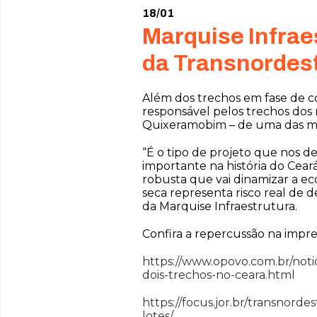
18/01
Marquise Infrae
da Transnordest
Além dos trechos em fase de con
responsável pelos trechos dos 
Quixeramobim – de uma das mai
“É o tipo de projeto que nos 
importante na história do Cear
robusta que vai dinamizar a 
seca representa risco real de 
da Marquise Infraestrutura.
Confira a repercussão na impre
https://www.opovo.com.br/noti
dois-trechos-no-ceara.html
https://focus.jor.br/transnord
lotes/