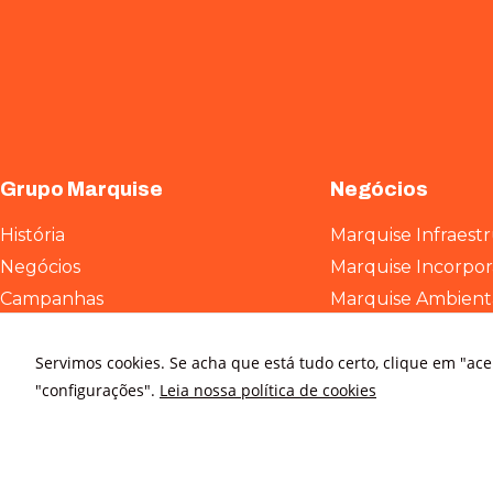
Grupo Marquise
Negócios
História
Marquise Infraest
Negócios
Marquise Incorpo
Campanhas
Marquise Ambient
Marcas
Comércio e Serviç
ESG
Servimos cookies. Se acha que está tudo certo, clique em "ac
"configurações".
Leia nossa política de cookies
Contato
Relatório de transparência e
igualdade salarial