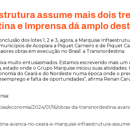
strutura assume mais dois tr
ina e Imprensa dá amplo des
clusão dos lotes 1, 2 e 3, agora, a Marquise Infraestrutu
municípios de Acopiara a Piquet Carneiro e de Piquet Ca
ores obras em execução no Brasil: a Transnordestina.
deixa muito entusiasmados. Estamos escrevendo mais um 
á, estado onde o Grupo Marquise iniciou suas atividades
economia do Ceará e do Nordeste numa época onde o pre
desemprego e falta de oportunidades”, afirma Renan Carv
nsa:
cias/economia/2024/01/16/obras-da-transnordestina-ava
estina-avanca-no-ceara-e-marquise-infraestrutura-assume