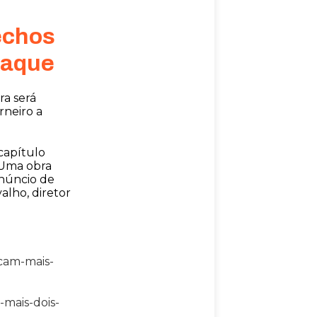
echos
taque
ra será
rneiro a
capítulo
. Uma obra
núncio de
alho, diretor
ncam-mais-
-mais-dois-