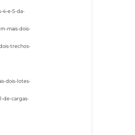
s-4-e-5-da-
em-mais-dois-
dois-trechos-
s-dois-lotes-
l-de-cargas-