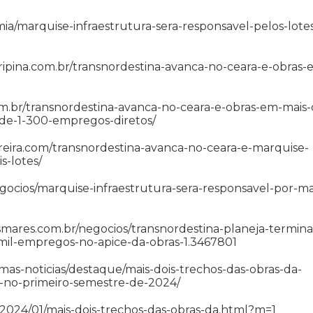
mia/marquise-infraestrutura-sera-responsavel-pelos-lote
ipina.com.br/transnordestina-avanca-no-ceara-e-obras-
om.br/transnordestina-avanca-no-ceara-e-obras-em-mais-
-de-1-300-empregos-diretos/
ira.com/transnordestina-avanca-no-ceara-e-marquise-
s-lotes/
gocios/marquise-infraestrutura-sera-responsavel-por-mai
esmares.com.br/negocios/transnordestina-planeja-termina
-mil-empregos-no-apice-da-obras-1.3467801
imas-noticias/destaque/mais-dois-trechos-das-obras-da-
os-no-primeiro-semestre-de-2024/
/2024/01/mais-dois-trechos-das-obras-da.html?m=1