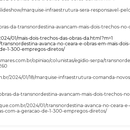
slideshow/marquise-infraestrutura-sera-responsavel-pelo
ras-da-transnordestina-avancam-mais-dois-trechos-no-
/2024/01/mais-dois-trechos-das-obras-da.html?m=1
br/transnordestina-avanca-no-ceara-e-obras-em-mais-dois
-de-1-300-empregos-diretos/
smares.com.br/opiniao/colunistas/egidio-serpa/transnorde
260
m.br/2024/01/18/marquise-infraestrutura-comanda-novos
/obras-da-transnordestina-avancam-mais-dois-trechos-no
que.com.br/2024/01/transnordestina-avanca-no-ceara-e
adas-com-a-geracao-de-1-300-empregos-diretos/