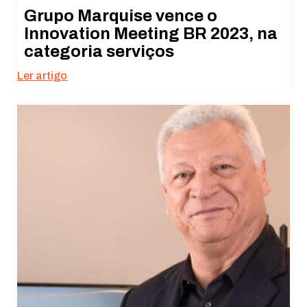
Grupo Marquise vence o
Innovation Meeting BR 2023, na
categoria serviços
Ler artigo
Necessário
Esses cookies
não são
opcionais. São
necessários
para o
funcionamento
do site.