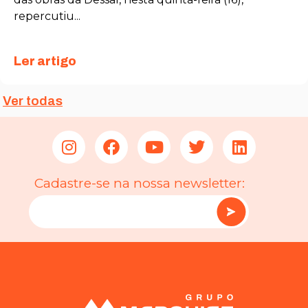
repercutiu...
Ler artigo
Ver todas
Cadastre-se na nossa newsletter:
Necessário
Esses cookies
não são
opcionais. São
necessários
para o
funcionamento
do site.