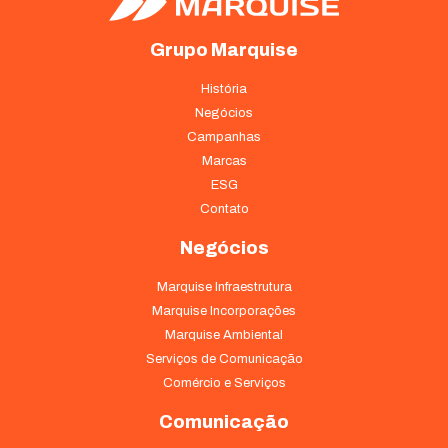
Estatísticas
Grupo Marquise
Para que
possamos
História
melhorar a
Negócios
funcionalidade
Campanhas
e a estrutura
do site, com
Marcas
base em como
ESG
o site é usado.
Contato
Negócios
Experiência
Para que o
Marquise Infraestrutura
nosso site
Marquise Incorporações
funcione o
Marquise Ambiental
melhor possível
durante a sua
Serviços de Comunicação
visita. Se você
Comércio e Serviços
recusar esses
cookies,
Comunicação
algumas