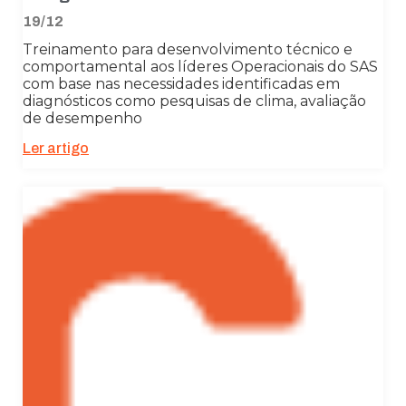
funcionalidades
19/12
desaparecerão
do site.
Treinamento para desenvolvimento técnico e
comportamental aos líderes Operacionais do SAS
com base nas necessidades identificadas em
Marketing
diagnósticos como pesquisas de clima, avaliação
de desempenho
Ao compartilhar
seus interesses
Ler artigo
e
comportamento
ao visitar nosso
site, você
aumenta a
chance de ver
conteúdo e
ofertas
personalizadas.