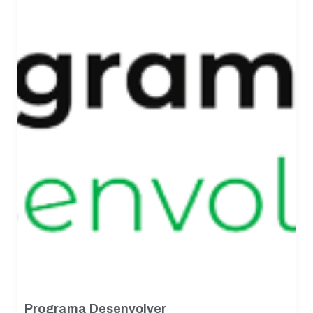
Estatísticas
Para que
possamos
melhorar a
funcionalidade
e a estrutura
do site, com
base em como
o site é usado.
Experiência
Para que o
nosso site
funcione o
melhor possível
durante a sua
visita. Se você
recusar esses
cookies,
algumas
Programa Desenvolver