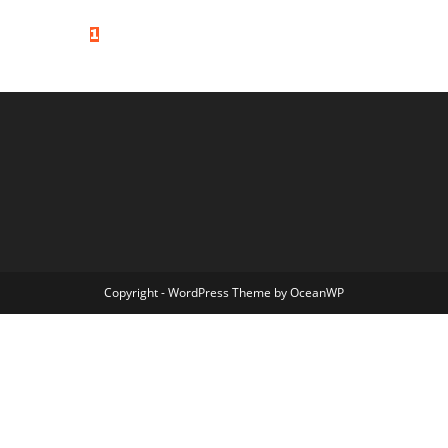
<
1
2
>
Copyright - WordPress Theme by OceanWP