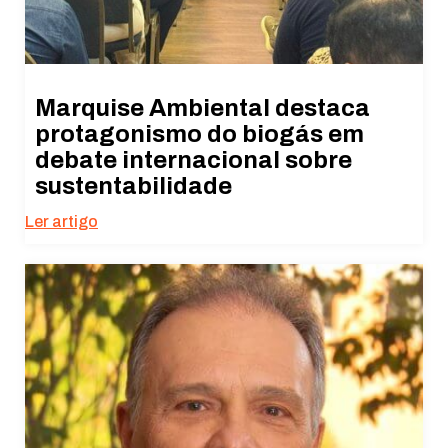
Marquise Ambiental destaca
protagonismo do biogás em
debate internacional sobre
sustentabilidade
Ler artigo
Necessário
Esses cookies
não são
opcionais. São
necessários
para o
funcionamento
do site.