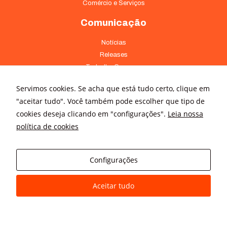
Comércio e Serviços
Comunicação
Notícias
Releases
Trabalhe Conosco
Fale Conosco
Servimos cookies. Se acha que está tudo certo, clique em
Onde Estamos
"aceitar tudo". Você também pode escolher que tipo de
cookies deseja clicando em "configurações".
Leia nossa
Av. Pontes Vieira, 1838 - Dionísio Torres Fortaleza - CE 60135-238
política de cookies
(85) 4008-3322 ou 4008-3333
Av Brigadeiro Faria Lima, 3015 – conj. 41 - Jardim Paulistano São
Paulo - SP 01452-000 - (11) 3166-5500
Configurações
Aceitar tudo
© All rights reserved
Avanz Comunicação Digital