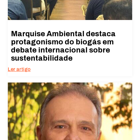
Marquise Ambiental destaca
protagonismo do biogás em
debate internacional sobre
sustentabilidade
Ler artigo
Necessário
Esses cookies
não são
opcionais. São
necessários
para o
funcionamento
do site.