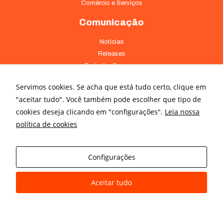
Comércio e Serviços
Comunicação
Notícias
Releases
Trabalhe Conosco
Fale Conosco
Servimos cookies. Se acha que está tudo certo, clique em
Onde Estamos
"aceitar tudo". Você também pode escolher que tipo de
cookies deseja clicando em "configurações".
Leia nossa
Av. Pontes Vieira, 1838 - Dionísio Torres Fortaleza - CE 60135-238
política de cookies
(85) 4008-3322 ou 4008-3333
Av Brigadeiro Faria Lima, 3015 – conj. 41 - Jardim Paulistano São
Paulo - SP 01452-000 - (11) 3166-5500
Configurações
Aceitar tudo
© All rights reserved
Avanz Comunicação Digital