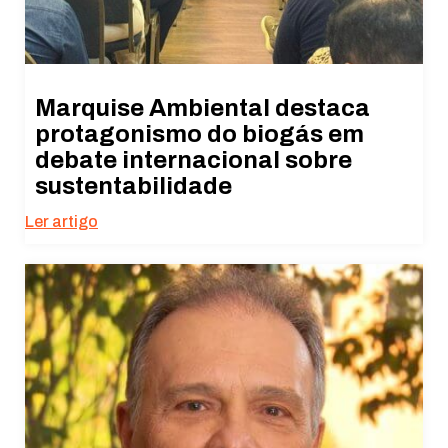
Marquise Ambiental destaca
protagonismo do biogás em
debate internacional sobre
sustentabilidade
Ler artigo
Necessário
Esses cookies
não são
opcionais. São
necessários
para o
funcionamento
do site.