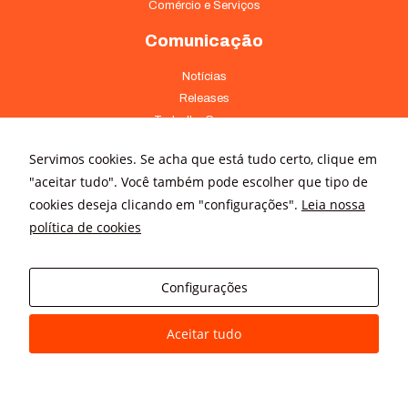
Comércio e Serviços
Comunicação
Notícias
Releases
Trabalhe Conosco
Fale Conosco
Servimos cookies. Se acha que está tudo certo, clique em
Onde Estamos
"aceitar tudo". Você também pode escolher que tipo de
cookies deseja clicando em "configurações".
Leia nossa
Av. Pontes Vieira, 1838 - Dionísio Torres Fortaleza - CE 60135-238
política de cookies
(85) 4008-3322 ou 4008-3333
Av Brigadeiro Faria Lima, 3015 – conj. 41 - Jardim Paulistano São
Paulo - SP 01452-000 - (11) 3166-5500
Configurações
Aceitar tudo
© All rights reserved
Avanz Comunicação Digital