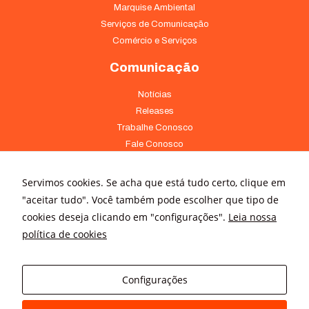
Marquise Ambiental
Serviços de Comunicação
Comércio e Serviços
Comunicação
Notícias
Releases
Trabalhe Conosco
Fale Conosco
Onde Estamos
Servimos cookies. Se acha que está tudo certo, clique em
Av. Pontes Vieira, 1838 - Dionísio Torres Fortaleza - CE 60135-238
"aceitar tudo". Você também pode escolher que tipo de
(85) 4008-3322 ou 4008-3333
cookies deseja clicando em "configurações".
Leia nossa
política de cookies
Av Brigadeiro Faria Lima, 3015 – conj. 41 - Jardim Paulistano São
Paulo - SP 01452-000 - (11) 3166-5500
Configurações
© All rights reserved