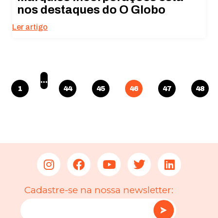
nos destaques do O Globo
Ler artigo
…
1
44
45
46
47
48
Cadastre-se na nossa newsletter: