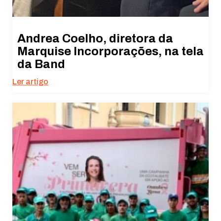
Andrea Coelho, diretora da
Marquise Incorporações, na tela
da Band
Ler artigo
Necessário
Esses cookies
não são
opcionais. São
necessários
para o
funcionamento
do site.