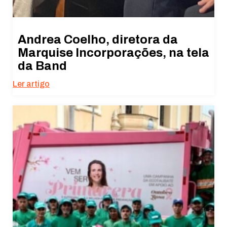
Andrea Coelho, diretora da
Marquise Incorporações, na tela
da Band
Ler artigo
Necessário
Esses cookies
não são
opcionais. São
necessários
para o
funcionamento
do site.