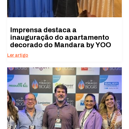
Imprensa destaca a
inauguração do apartamento
decorado do Mandara by YOO
Ler artigo
Necessário
Esses cookies
não são
opcionais. São
necessários
para o
funcionamento
do site.