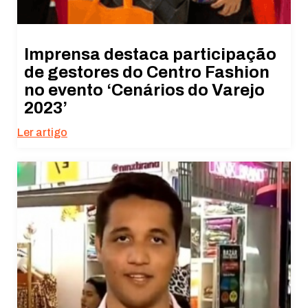
Imprensa destaca participação
de gestores do Centro Fashion
no evento ‘Cenários do Varejo
2023’
Ler artigo
Necessário
Esses cookies
não são
opcionais. São
necessários
para o
funcionamento
do site.