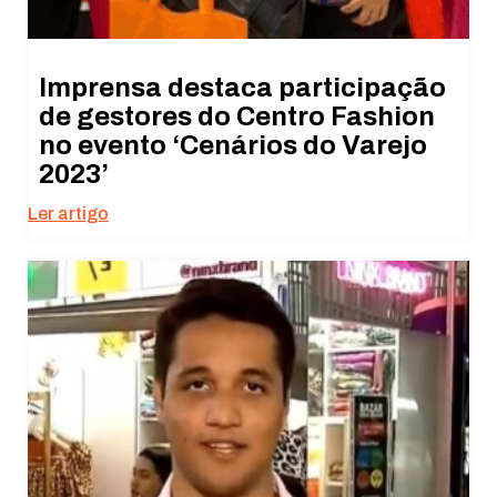
Imprensa destaca participação
de gestores do Centro Fashion
no evento ‘Cenários do Varejo
2023’
Ler artigo
Necessário
Esses cookies
não são
opcionais. São
necessários
para o
funcionamento
do site.