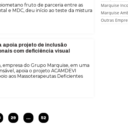
biometano fruto de parceria entre as
Marquise Inc
l e MDC, deu início ao teste da mistura
Marquise Amb
Outras Empre
 apoia projeto de inclusão
nais com deficiência visual
a, empresa do Grupo Marquise, em uma
nsável, apoia o projeto ACAMDEVI
oio aos Massoterapeutas Deficientes
8
29
…
52