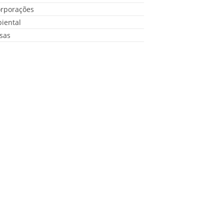
orporações
iental
sas