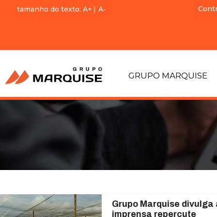
Cont
tamanho do texto:
A+
|
A-
GRUPO MARQUISE
Grupo Marquise divulga
imprensa repercute