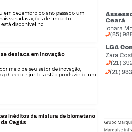
ou em dezembro do ano passado um
Assesso
mais variadas ações de Impacto
Ceará
 está disponível no
Ionara Mo
(85) 98
LGA Co
 se destaca em inovação
Zara Cos
(21) 3
por meio de seu setor de inovação,
(21) 98
rtup Geeco e juntos estão produzindo um
tes inéditos da mistura de biometano
Grupo Marqui
e da Cegás
Marquise Infr