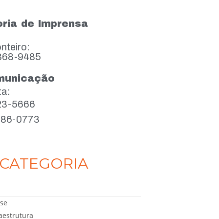
ria de Imprensa
nteiro:
868-9485
municação
ta:
923-5666
386-0773
CATEGORIA
se
aestrutura