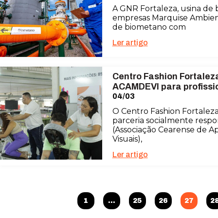
A GNR Fortaleza, usina de 
empresas Marquise Ambienta
de biometano com
Ler artigo
Centro Fashion Fortaleza
ACAMDEVI para profissio
04/03
O Centro Fashion Fortalez
parceria socialmente respo
(Associação Cearense de Ap
Visuais),
Ler artigo
1
…
25
26
27
2