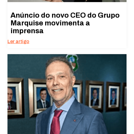
Anúncio do novo CEO do Grupo
Marquise movimenta a
imprensa
Ler artigo
Necessário
Esses cookies
não são
opcionais. São
necessários
para o
funcionamento
do site.