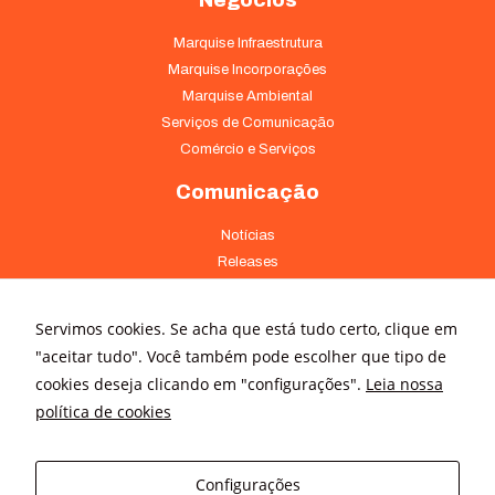
Marquise Infraestrutura
Marquise Incorporações
Marquise Ambiental
Serviços de Comunicação
Comércio e Serviços
Comunicação
Notícias
Releases
Trabalhe Conosco
Fale Conosco
Servimos cookies. Se acha que está tudo certo, clique em
"aceitar tudo". Você também pode escolher que tipo de
Onde Estamos
cookies deseja clicando em "configurações".
Leia nossa
Av. Pontes Vieira, 1838 - Dionísio Torres Fortaleza - CE 60135-238
política de cookies
(85) 4008-3322 ou 4008-3333
Av Brigadeiro Faria Lima, 3015 – conj. 41 - Jardim Paulistano São
Configurações
Paulo - SP 01452-000 - (11) 3166-5500