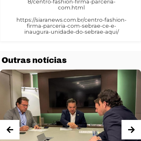
8/centro-fashion-firma-parceria-
com.html
Estatísticas
https://siaranews.com.br/centro-fashion-
Para que
firma-parceria-com-sebrae-ce-e-
possamos
inaugura-unidade-do-sebrae-aqui/
melhorar a
funcionalidade
e a estrutura
do site, com
base em como
Outras notícias
o site é usado.
Experiência
Para que o
nosso site
funcione o
melhor possível
durante a sua
visita. Se você
recusar esses
cookies,
algumas