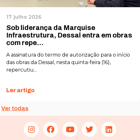
funcionalidades
desaparecerão
do site.
17 julho 2026
Sob liderança da Marquise
Infraestrutura, Dessal entra em obras
Marketing
Ao compartilhar
com repe...
seus interesses
e
A assinatura do termo de autorização para o início
comportamento
das obras da Dessal, nesta quinta-feira (16),
ao visitar nosso
repercutiu...
site, você
aumenta a
chance de ver
conteúdo e
Ler artigo
ofertas
personalizadas.
Ver todas