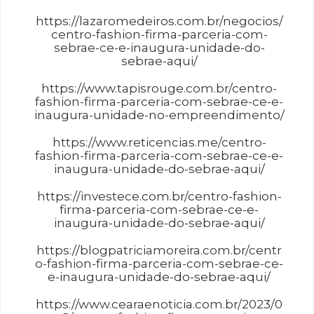
https://lazaromedeiros.com.br/negocios/
centro-fashion-firma-parceria-com-
sebrae-ce-e-inaugura-unidade-do-
sebrae-aqui/
https://www.tapisrouge.com.br/centro-
fashion-firma-parceria-com-sebrae-ce-e-
inaugura-unidade-no-empreendimento/
https://www.reticencias.me/centro-
fashion-firma-parceria-com-sebrae-ce-e-
inaugura-unidade-do-sebrae-aqui/
https://investece.com.br/centro-fashion-
Necessário
firma-parceria-com-sebrae-ce-e-
Esses cookies
inaugura-unidade-do-sebrae-aqui/
não são
opcionais. São
https://blogpatriciamoreira.com.br/centr
necessários
o-fashion-firma-parceria-com-sebrae-ce-
para o
e-inaugura-unidade-do-sebrae-aqui/
funcionamento
do site.
https://www.cearaenoticia.com.br/2023/0