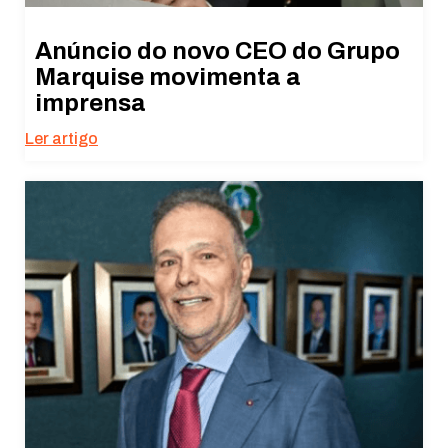
Anúncio do novo CEO do Grupo
Marquise movimenta a
imprensa
Ler artigo
Necessário
Esses cookies
não são
opcionais. São
necessários
para o
funcionamento
do site.