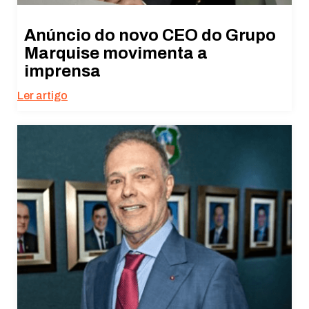
Anúncio do novo CEO do Grupo
Marquise movimenta a
imprensa
Ler artigo
Necessário
Esses cookies
não são
opcionais. São
necessários
para o
funcionamento
do site.