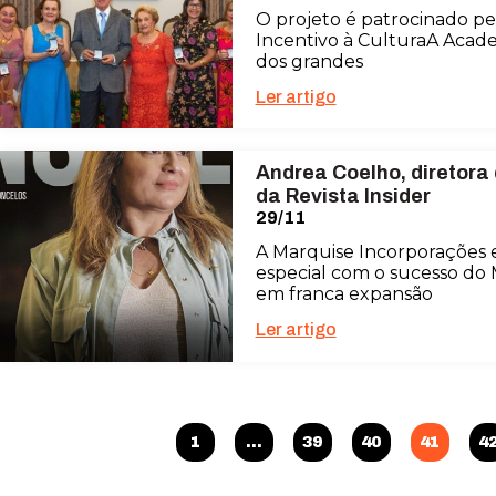
O projeto é patrocinado pe
Incentivo à CulturaA Acade
dos grandes
Ler artigo
Andrea Coelho, diretora
da Revista Insider
29/11
A Marquise Incorporações
especial com o sucesso do
em franca expansão
Ler artigo
1
…
39
40
41
4