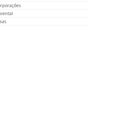
orporações
iental
sas