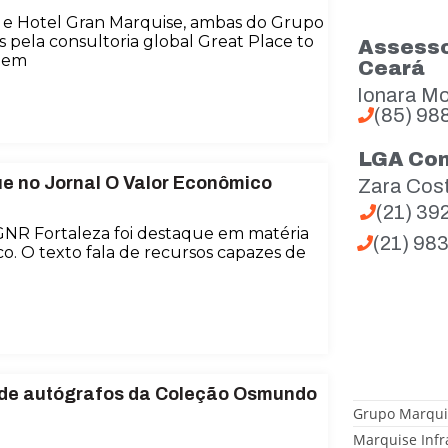
 e Hotel Gran Marquise, ambas do Grupo
s pela consultoria global Great Place to
Assesso
m em
Ceará
Ionara Mo
(85) 98
LGA Co
e no Jornal O Valor Econômico
Zara Cos
(21) 3
GNR Fortaleza foi destaque em matéria
(21) 98
o. O texto fala de recursos capazes de
 de autógrafos da Coleção Osmundo
Grupo Marqui
Marquise Infr