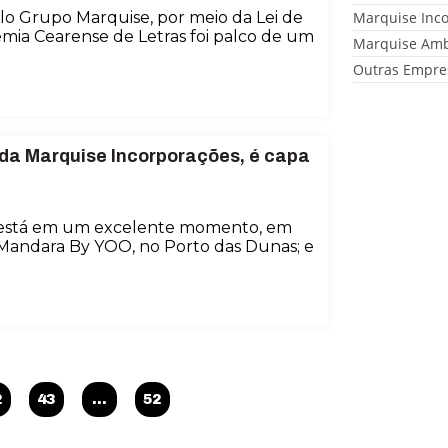
lo Grupo Marquise, por meio da Lei de
Marquise Inc
mia Cearense de Letras foi palco de um
Marquise Amb
Outras Empre
 da Marquise Incorporações, é capa
 está em um excelente momento, em
 Mandara By YOO, no Porto das Dunas; e
2
43
…
52