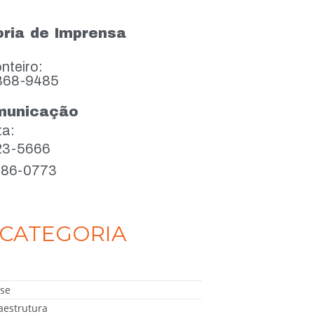
ria de Imprensa
nteiro:
868-9485
municação
ta:
923-5666
386-0773
CATEGORIA
se
aestrutura