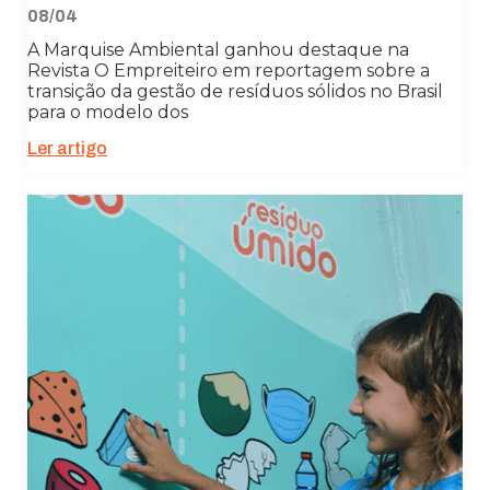
08/04
Estatísticas
A Marquise Ambiental ganhou destaque na
Revista O Empreiteiro em reportagem sobre a
Para que
transição da gestão de resíduos sólidos no Brasil
possamos
para o modelo dos
melhorar a
funcionalidade
Ler artigo
e a estrutura
do site, com
base em como
o site é usado.
Experiência
Para que o
nosso site
funcione o
melhor possível
durante a sua
visita. Se você
recusar esses
cookies,
algumas