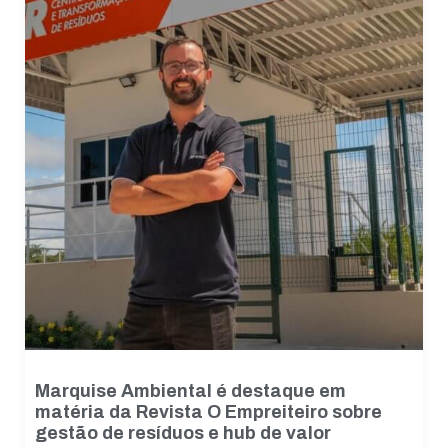
Necessário
Esses cookies
não são
opcionais. São
necessários
para o
Marquise Ambiental é destaque em
funcionamento
matéria da Revista O Empreiteiro sobre
do site.
gestão de resíduos e hub de valor