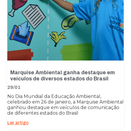
funcionalidades
desaparecerão
do site.
Marketing
Ao compartilhar
seus interesses
e
comportamento
ao visitar nosso
site, você
aumenta a
Marquise Ambiental ganha destaque em
chance de ver
veículos de diversos estados do Brasil
conteúdo e
29/01
ofertas
personalizadas.
No Dia Mundial da Educação Ambiental,
celebrado em 26 de janeiro, a Marquise Ambiental
ganhou destaque em veículos de comunicação
de diferentes estados do Brasil
Ler artigo