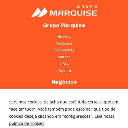
Grupo Marquise
História
Negócios
Campanhas
Marcas
ESG
Contato
Negócios
Marquise Infraestrutura
Marquise Incorporações
Servimos cookies. Se acha que está tudo certo, clique em
Marquise Ambiental
"aceitar tudo". Você também pode escolher que tipo de
Serviços de Comunicação
cookies deseja clicando em "configurações".
Leia nossa
Comércio e Serviços
política de cookies